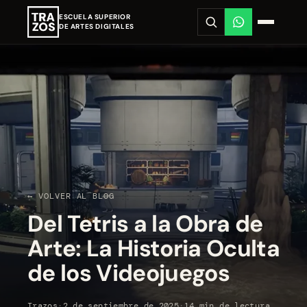
ESCUELA SUPERIOR
DE ARTES DIGITALES
← VOLVER AL BLOG
Del Tetris a la Obra de
Arte: La Historia Oculta
de los Videojuegos
Trazos
·
2 de septiembre de 2025
·
14 min de lectura