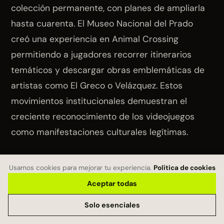
colección permanente, con planes de ampliarla
hasta cuarenta. El Museo Nacional del Prado
creó una experiencia en Animal Crossing
permitiendo a jugadores recorrer itinerarios
temáticos y descargar obras emblemáticas de
artistas como El Greco o Velázquez. Estos
movimientos institucionales demuestran el
creciente reconocimiento de los videojuegos
como manifestaciones culturales legítimas.
El debate entre arte y entretenimiento
Usamos cookies para mejorar tu experiencia.
Política de cookies
Aceptar todas
La discusión sobre si los videojuegos constituyen
arte sigue vigente. Críticos como Roger Ebert
Solo esenciales
argumentaban que «jamás podrían ser arte»,