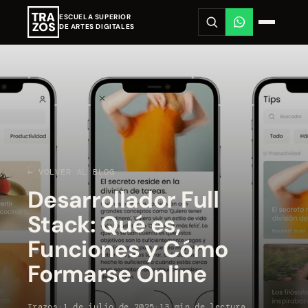
ESCUELA SUPERIOR
DE ARTES DIGITALES
← VOLVER AL BLOG
Desarrollador Full
Stack: Qué es,
Funciones y Cómo
Formarse Online
Trazos
·
1 de julio de 2025
·
13 min de lectura